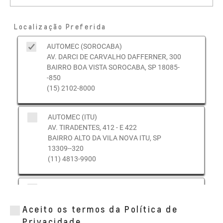
Localização Preferida
AUTOMEC (SOROCABA)
AV. DARCI DE CARVALHO DAFFERNER, 300
BAIRRO BOA VISTA SOROCABA, SP 18085-
-850
(15) 2102-8000
AUTOMEC (ITU)
AV. TIRADENTES, 412 - E 422
BAIRRO ALTO DA VILA NOVA ITU, SP
13309--320
(11) 4813-9900
AUTOMEC (FRANCA)
AV. ISMAEL ALONSO Y ALONSO, 233
Aceito os termos da Política de
BAIRRO - VILA CHAMPAGNAT FRANCA, SP
14400--770
Privacidade.