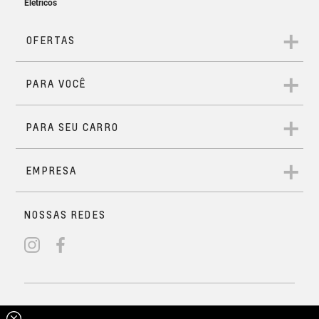
AUTOMEC (ACDELCO SOROCABA)
AV IPANEMA, 1027
VILA NOVA SOROCABA SOROCABA, SP
18070--671
(15) 3313-9533
AUTOMEC (INDAIATUBA)
AV PRESIDENTE VARGAS, 2471
VILA HOMERO INDAIATUBA, SP 13338-
-705
(19) 3825-5555