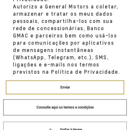
(16) 3111-5000
Autorizo a General Motors a coletar,
armazenar e tratar os meus dados
pessoais, compartilha-los com sua
AUTOMEC (LIMEIRA)
rede de concessionárias, Banco
VIA ANTONIO CRUAÑES FILHO, 4350
BAIRRO COLINAS DE SÃO JOÃO LIMEIRA,
GMAC e parceiros bem como usá-los
SP 13481--287
para comunicações por aplicativos
(19) 3446-7800
de mensagens instantâneas
(WhatsApp, Telegram, etc.), SMS,
AUTOMEC (GENERAL CARNEIRO)
ligações e e-mails nos termos
AV. GENERAL CARNEIRO, 1225
previstos na Política de Privacidade.
BAIRRO VILA LUCY SOROCABA, SP 18043-
-970
(15) 2102-8000
Enviar
AUTOMEC (AMPARO)
Consulte aqui os termos e condições
AV. BERNADINO DE CAMPOS, 700
BAIRRO RIBEIRÃO AMPARO, SP 13904-
-900
(19) 3808-8700
Voltar à Home