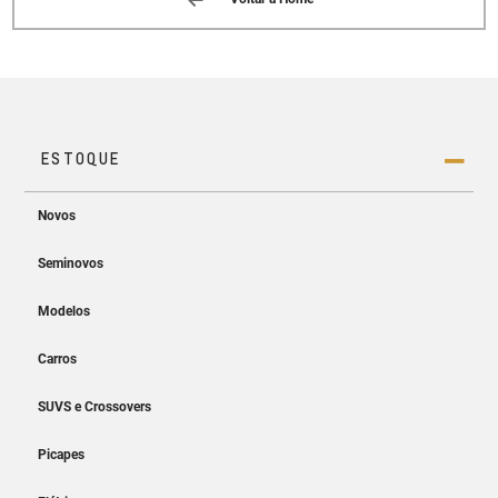
AUTOMEC (AMERICANA)
AV. AFFONSO PANSAN, 111, QUADRA GL-C
BAIRRO VILA BERTINI AMERICANA, SP
13473--620
(19) 3468-9400
AUTOMEC (SUMARE)
ROD. VIRGINIA VIEL CAMPO DALL ORTO
KM 1.860 - BAIRRO: ZONA RURAL
SUMARE, SP 13172--005
(15) 2102-8130
AUTOMEC (PAULINIA)
Rua Sebastião Cardoso n°800
Paulinia, SP 13141--005
(15) 2102-8130