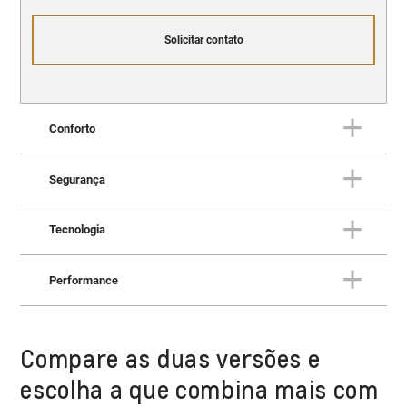
Solicitar contato
Conforto
Segurança
Conforto
Tudo o que você espera de um
Tecnologia
SUV superior.
Segurança
Proteção superior para você e
Performance
para a sua família.
Tecnologia
Um SUV para você escrever o
futuro.
Compare as duas versões e
Performance
Potência e desempenho para
escolha a que combina mais com
conquistar qualquer