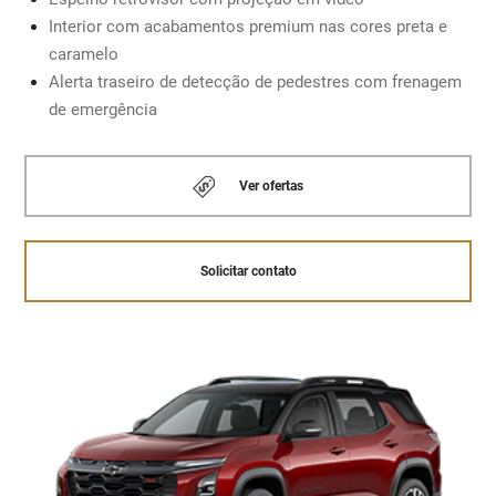
Interior com acabamentos premium nas cores preta e
Solicitar contato
caramelo
MOTOR 1.5 TURBO COM INJEÇÃO DIRETA
Alerta traseiro de detecção de pedestres com frenagem
de emergência
Solicitar contato
Ver ofertas
Solicitar contato
Retrovisor com projeção de vídeo.
Chevrolet MyLink
A
central multimídia com tela de 11.3”
sensível ao