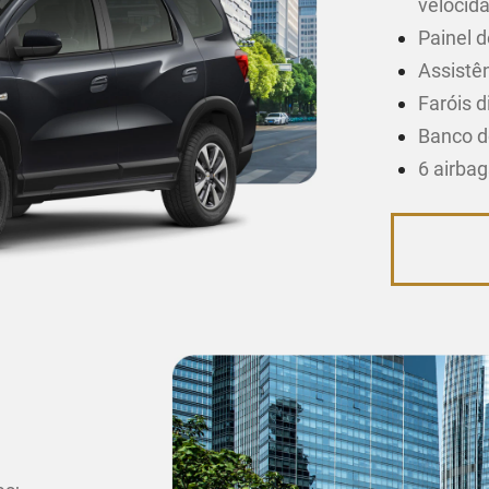
velocid
Painel d
Assistên
Faróis d
Banco d
6 airba