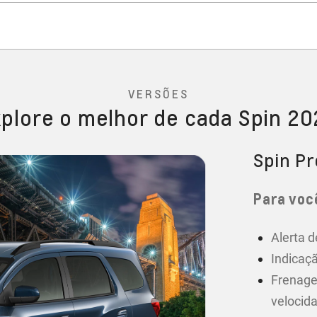
VERSÕES
plore o melhor de cada Spin 2
Spin P
Para você
Alerta d
Indicaçã
Frenage
velocid