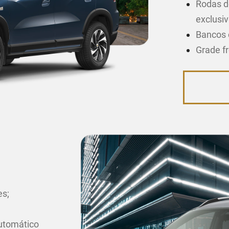
Rodas d
exclusiv
Bancos 
Grade f
es;
utomático