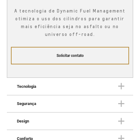
A tecnologia de Dynamic Fuel Management
otimiza o uso dos cilindros para garantir
mais eficiência seja no asfalto ou no
universo off-road.
Solicitar contato
Tecnologia
Segurança
TECNOLOGIA
Uma fortaleza conectada à vida
Design
real
SEGURANÇA
Proteção em todas as direções
Conforto